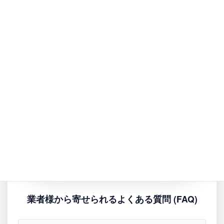
ご利用ステップ
下記ボタンより公式LINEを友だち追加
1
トーク画面にゲームの「タイトル」や「型番」
2
を送信
AIが即座に確実な買取相場価格を返答します
3
LINE公式アカウントを友だち追加して
AI査定を試す
業者様から寄せられるよくある質問 (FAQ)