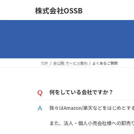
コ
ナ
株式会社OSSB
ン
ビ
テ
ゲ
ン
ー
ツ
シ
へ
ョ
ス
ン
キ
に
ッ
移
TOP
非公開: サービス案内
よくあるご質問
プ
動
何をしている会社ですか？
我々はAmazon/楽天などをはじめ
また、法人・個人小売会社様への卸売